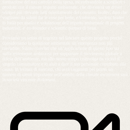
formazione del suo carrello della spesa, incentivandolo a scegliere i
prodotti con il minore impatto ambientale, che diventerà un
driver
sempre più rilevante nell’orientamento dei consumi. Inoltre, dato che
vogliamo da subito far le cose per bene, eAmbiente, societa' leader
in Italia per analisi e valutazione dell'impatto ambientale di progetti
industriali, e' co-founder e scientific partner di Setai.
Proviamo un senso di urgenza nel lanciare questo progetto perché
consideriamo la questione ambientale un’emergenza non più
rinviabile. Siamo convinti che un’applicazione di questo tipo sia
sufficientemente ambiziosa per supportare il movimento globale a
difesa dell’ambiente, ma allo stesso tempo coinvolga da vicino il
singolo consumatore e lo aiuti a dare il suo personale contributo alla
causa. In termini di mercato, chi avrà raggiunto per primo un
numero di utenti importante nell’ambito della
climate
awareness
sarà
la società vincente di domani.