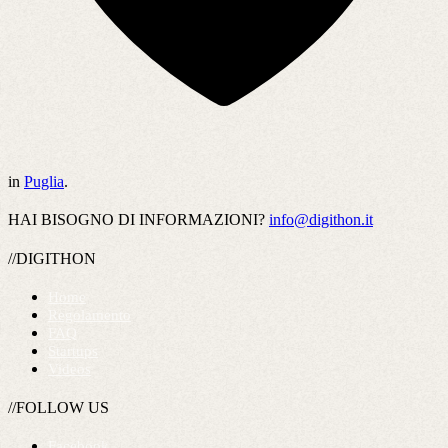
in
Puglia
.
HAI BISOGNO DI INFORMAZIONI?
info@digithon.it
//DIGITHON
Home
Regolamento
FAQ
Startups
Videos
//FOLLOW US
Facebook