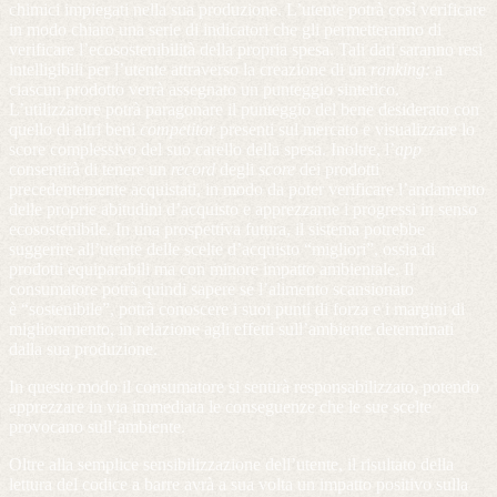
chimici impiegati nella sua produzione. L’utente potrà così verificare
in modo chiaro una serie di indicatori che gli permetteranno di
verificare l’ecosostenibilità della propria spesa. Tali dati saranno resi
intelligibili per l’utente attraverso la creazione di un
ranking:
a
ciascun prodotto verrà assegnato un punteggio sintetico.
L’utilizzatore potrà paragonare il punteggio del bene desiderato con
quello di altri beni
competitor
presenti sul mercato e visualizzare lo
score complessivo del suo carello della spesa. Inoltre, l’
app
consentirà di tenere un
record
degli
score
dei prodotti
precedentemente acquistati, in modo da poter verificare l’andamento
delle proprie abitudini d’acquisto e apprezzarne i progressi in senso
ecosostenibile. In una prospettiva futura, il sistema potrebbe
suggerire all’utente delle scelte d’acquisto “migliori”, ossia di
prodotti equiparabili ma con minore impatto ambientale. Il
consumatore potrà quindi sapere se l’alimento scansionato
è “sostenibile”, potrà conoscere i suoi punti di forza e i margini di
miglioramento, in relazione agli effetti sull’ambiente determinati
dalla sua produzione.
In questo modo il consumatore si sentirà responsabilizzato, potendo
apprezzare in via immediata le conseguenze che le sue scelte
provocano sull’ambiente.
Oltre alla semplice sensibilizzazione dell’utente, il risultato della
lettura del codice a barre avrà a sua volta un impatto positivo sulla