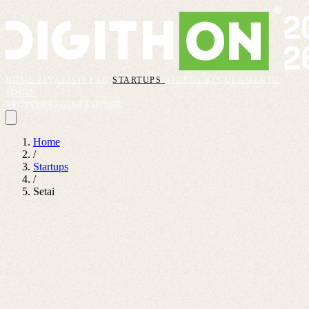
HOME
FINALISTI
FAQ
STARTUPS
VIDEOS
REGOLAMENTO
LOGIN
REGISTRAZIONI CHIUSE
Home
/
Startups
/
Setai