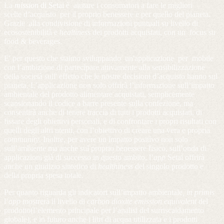
La
mission
di Setai
è aiutare i consumatori a fare le migliori
scelte d’acquisto per il proprio benessere e per quello del pianeta.
Grazie alla condivisione di informazioni puntuali su livello di
ecosostenibilità e
healtiness
dei prodotti acquistati, con un focus su
food & beverages.
E' per questo che staimo sviluppando un'applicazione per mobile
con l’ambizione di partecipare attivamente alla sensibilizzazione
della società sull' effetto che le nostre decisioni d’acquisto hanno sul
pianeta. L’applicazione non solo offrirà l’informazione sull’impatto
ambientale del prodotto alimentare acquistati, semplicemente
scansionando il codice a barre presente sulla confezione, ma
consentirà anche di tenere traccia di tutti i prodotti acquistati, di
fissare degli obiettivi personali, e di confrontare i propri risultati con
quelli degli altri utenti, con l’obiettivo di creare una vera e propria
community
. Inoltre, per avere un impatto positivo non solo
sull’ambiente ma anche sul proprio benessere fisico, sull’onda di
applicazioni già di successo in questo ambito, l’
app
Setai offrirà
anche un giudizio sintetico di
healthiness
del singolo prodotto e
della propria spesa totale.
Per quanto riguarda gli indicatori sull’impatto ambientale
, in primis
l’
app
mostrerà il livello di
carbon dioxite emission equivalent
del
prodotto(l’elemento principale per l’analisi del surriscaldamento
globale), e in futuro anche i litri di acqua utilizzata e i prodotti