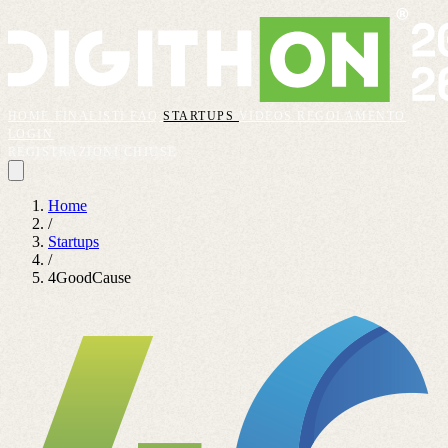
HOME
FINALISTI
FAQ
STARTUPS
VIDEOS
REGOLAMENTO
LOGIN
REGISTRAZIONI CHIUSE
Home
/
Startups
/
4GoodCause