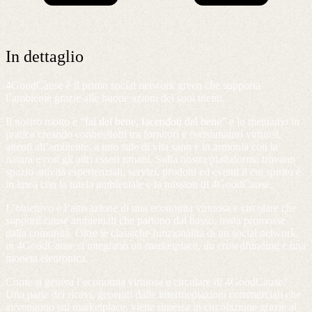
In dettaglio
4GoodCause è il primo social network green che supporta
l’ambiente grazie alle buone azioni dei suoi utenti.
Il nostro motto è “
fai del bene, facendoti del bene
” e lo mettiamo in
pratica creando connessioni tra fornitori e consumatori virtuosi,
attenti all’ambiente, a uno stile di vita sano e in armonia con la
natura e con gli altri esseri umani. Sulla nostra piattaforma trovano
spazio attività esperienziali, servizi, prodotti ed eventi il cui spirito è
in linea con la tutela ambientale e la mission di 4GoodCause.
L’obiettivo è l’attivazione di una economia virtuosa e circolare che
supporti cause ambientali che partono dal basso, ossia promosse
dalla comunità. Oltre le classiche funzionalità di un social network,
in 4GoodCause si integrano un marketplace, un crowdfunding e una
moneta elettronica.
Come si genera l’economia virtuosa e circolare di 4GoodCause?
Una parte dei ricavi, generati dalle intermediazioni commerciali che
avvengono sul marketplace, viene rimessa in circolazione grazie al