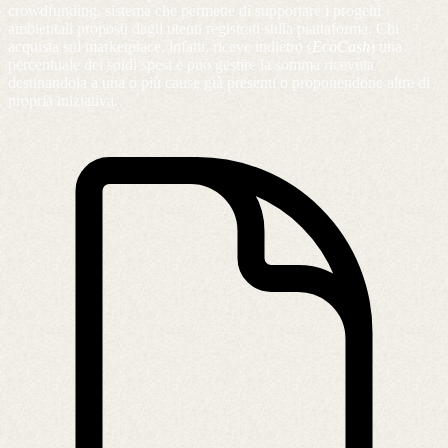
crowdfunding, sistema che permette di supportare i progetti
ambientali proposti dagli utenti registrati sulla piattaforma. Chi
acquista sul marketplace, infatti, riceve indietro (
EcoCash
) una
percentuale dei soldi spesi e può gestire la somma ricevuta
destinandola a una o più cause già presenti o proponendone altre di
propria iniziativa.