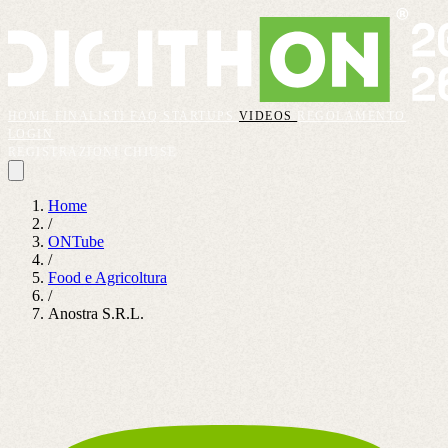
HOME
FINALISTI
FAQ
STARTUPS
VIDEOS
REGOLAMENTO
LOGIN
REGISTRAZIONI CHIUSE
Home
/
ONTube
/
Food e Agricoltura
/
Anostra S.R.L.