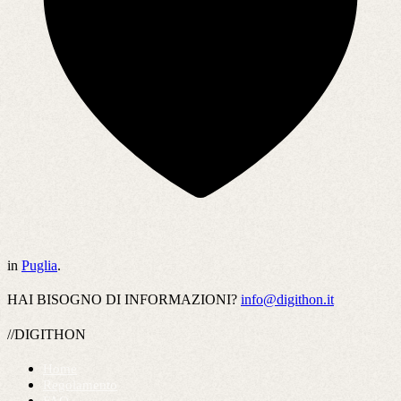
in
Puglia
.
HAI BISOGNO DI INFORMAZIONI?
info@digithon.it
//DIGITHON
Home
Regolamento