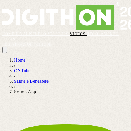
HOME
FINALISTI
FAQ
STARTUPS
VIDEOS
REGOLAMENTO
LOGIN
REGISTRAZIONI CHIUSE
Home
/
ONTube
/
Salute e Benessere
/
ScambiApp