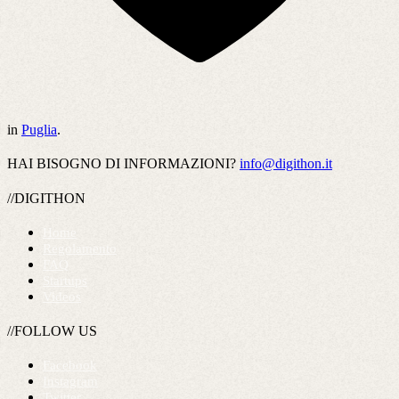
in
Puglia
.
HAI BISOGNO DI INFORMAZIONI?
info@digithon.it
//DIGITHON
Home
Regolamento
FAQ
Startups
Videos
//FOLLOW US
Facebook
Instagram
Twitter