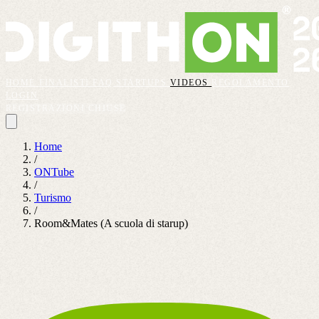
HOME
FINALISTI
FAQ
STARTUPS
VIDEOS
REGOLAMENTO
LOGIN
REGISTRAZIONI CHIUSE
Home
/
ONTube
/
Turismo
/
Room&Mates (A scuola di starup)