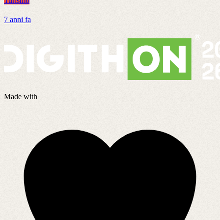
Turismo
T
7 anni fa
1
Made with