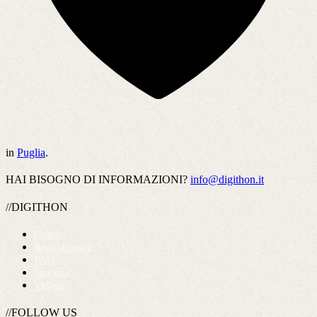
in
Puglia
.
HAI BISOGNO DI INFORMAZIONI?
info@digithon.it
//DIGITHON
Home
Regolamento
FAQ
Startups
Videos
//FOLLOW US