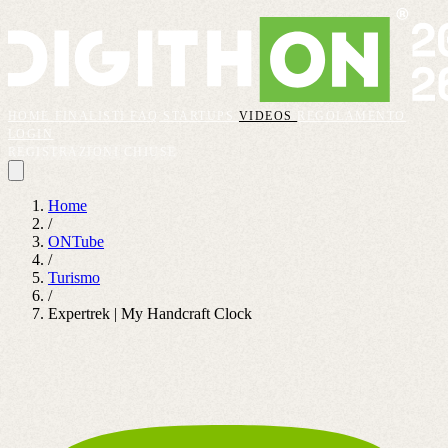
HOME
FINALISTI
FAQ
STARTUPS
VIDEOS
REGOLAMENTO
LOGIN
REGISTRAZIONI CHIUSE
Home
/
ONTube
/
Turismo
/
Expertrek | My Handcraft Clock