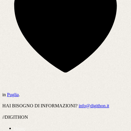
in
Puglia
.
HAI BISOGNO DI INFORMAZIONI?
info@digithon.it
//DIGITHON
Home