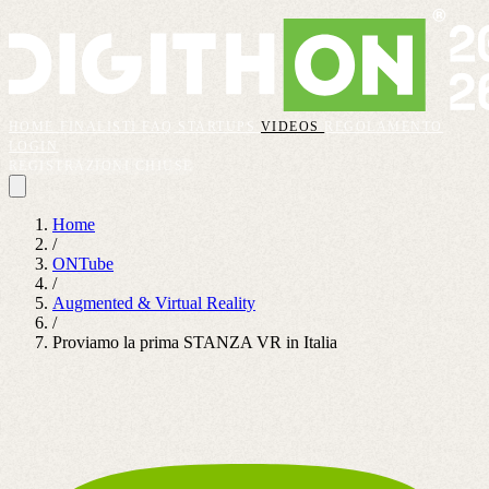
HOME
FINALISTI
FAQ
STARTUPS
VIDEOS
REGOLAMENTO
LOGIN
REGISTRAZIONI CHIUSE
Home
/
ONTube
/
Augmented & Virtual Reality
/
Proviamo la prima STANZA VR in Italia