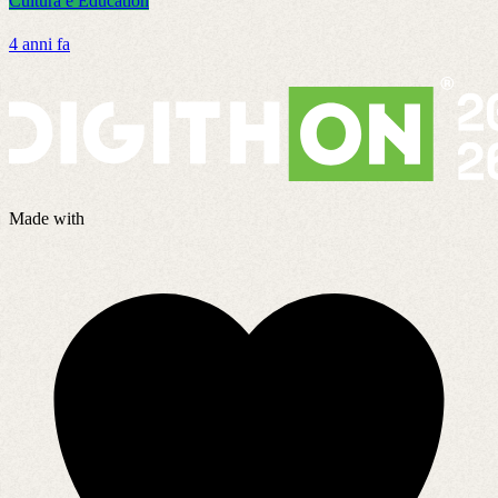
Cultura e Education
C
4 anni fa
9
Made with