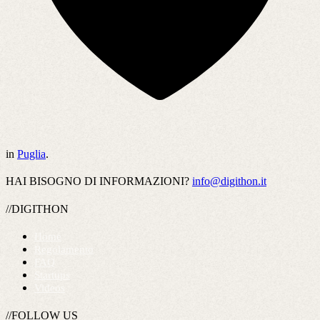
in
Puglia
.
HAI BISOGNO DI INFORMAZIONI?
info@digithon.it
//DIGITHON
Home
Regolamento
FAQ
Startups
Videos
//FOLLOW US