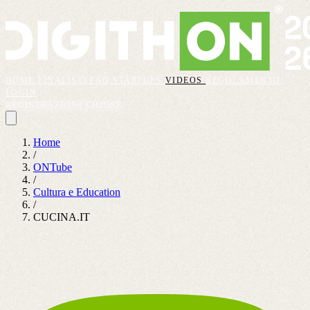
HOME
FINALISTI
FAQ
STARTUPS
VIDEOS
REGOLAMENTO
LOGIN
REGISTRAZIONI CHIUSE
Home
/
ONTube
/
Cultura e Education
/
CUCINA.IT