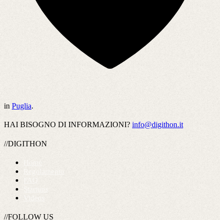
in
Puglia
.
HAI BISOGNO DI INFORMAZIONI?
info@digithon.it
//DIGITHON
Home
Regolamento
FAQ
Startups
Videos
//FOLLOW US