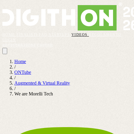
HOME
FINALISTI
FAQ
STARTUPS
VIDEOS
REGOLAMENTO
LOGIN
REGISTRAZIONI CHIUSE
Home
/
ONTube
/
Augmented & Virtual Reality
/
We are Morelli Tech