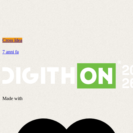
Cross Idea
C
7 anni fa
4
Made with