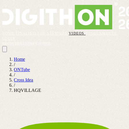
HOME
FINALISTI
FAQ
STARTUPS
VIDEOS
REGOLAMENTO
LOGIN
REGISTRAZIONI CHIUSE
Home
/
ONTube
/
Cross Idea
/
HQVILLAGE