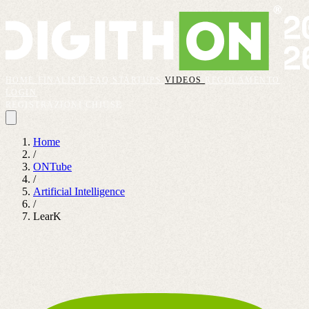
HOME
FINALISTI
FAQ
STARTUPS
VIDEOS
REGOLAMENTO
LOGIN
REGISTRAZIONI CHIUSE
Home
/
ONTube
/
Artificial Intelligence
/
LearK