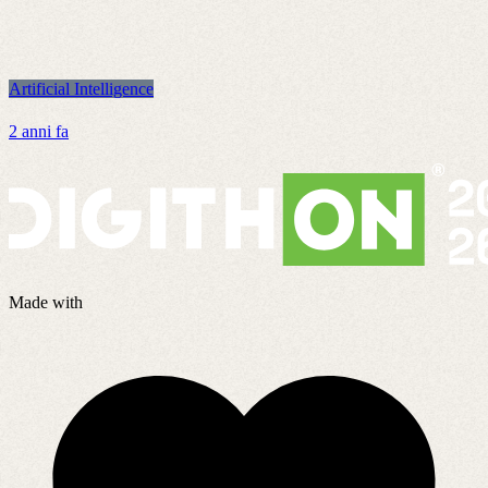
Artificial Intelligence
A
2 anni fa
2
Made with