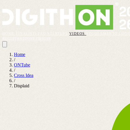
HOME
FINALISTI
FAQ
STARTUPS
VIDEOS
REGOLAMENTO
LOGI
REGISTRAZIONI CHIUSE
Home
/
ONTube
/
Cross Idea
/
Displaid