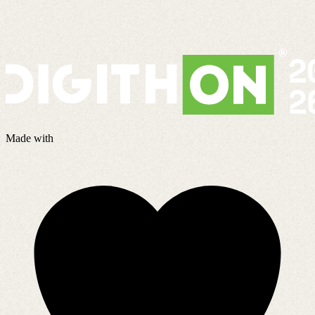
S
4
Made with