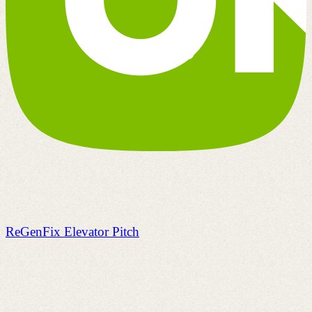
ReGenFix Elevator Pitch