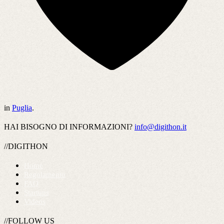
in
Puglia
.
HAI BISOGNO DI INFORMAZIONI?
info@digithon.it
//DIGITHON
Home
Regolamento
FAQ
Startups
Videos
//FOLLOW US