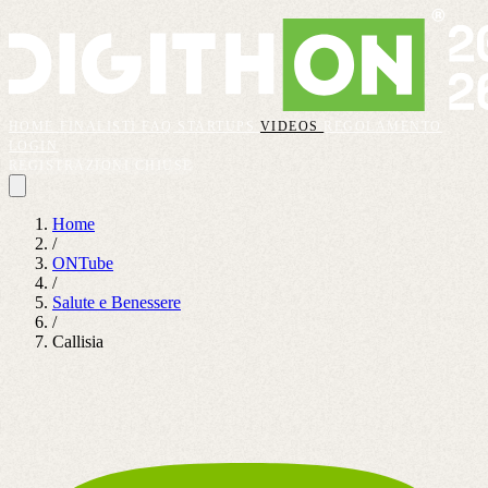
HOME
FINALISTI
FAQ
STARTUPS
VIDEOS
REGOLAMENTO
LOGIN
REGISTRAZIONI CHIUSE
Home
/
ONTube
/
Salute e Benessere
/
Callisia