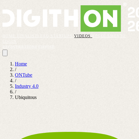
HOME
FINALISTI
FAQ
STARTUPS
VIDEOS
REGOLAMENTO
LOGIN
REGISTRAZIONI CHIUSE
Home
/
ONTube
/
Industry 4.0
/
Ubiquitous