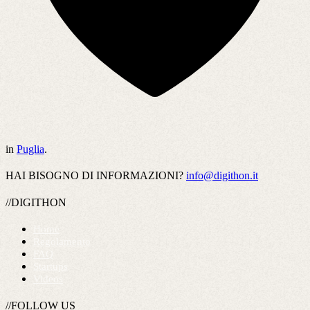
in
Puglia
.
HAI BISOGNO DI INFORMAZIONI?
info@digithon.it
//DIGITHON
Home
Regolamento
FAQ
Startups
Videos
//FOLLOW US