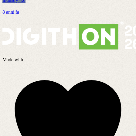
Industry 4.0
I
8 anni fa
8
Made with