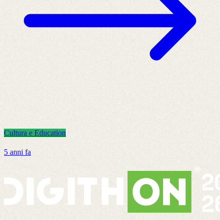
Cultura e Education
C
5 anni fa
8