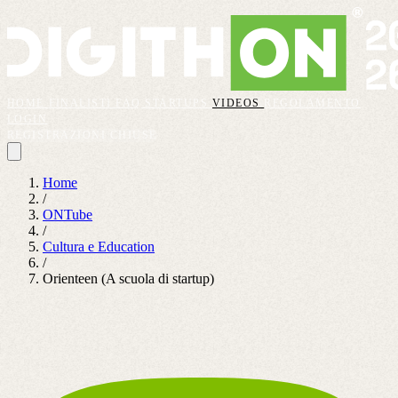
HOME
FINALISTI
FAQ
STARTUPS
VIDEOS
REGOLAMENTO
LOGIN
REGISTRAZIONI CHIUSE
Home
/
ONTube
/
Cultura e Education
/
Orienteen (A scuola di startup)