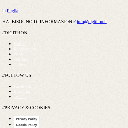
in
Puglia
.
HAI BISOGNO DI INFORMAZIONI?
info@digithon.it
//DIGITHON
Home
Regolamento
FAQ
Startups
Videos
//FOLLOW US
Facebook
Instagram
Twitter
//PRIVACY & COOKIES
Privacy Policy
Cookie Policy