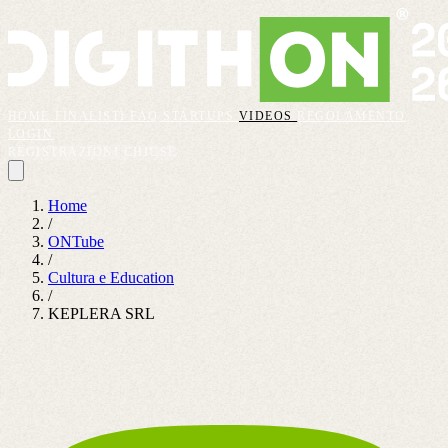
HOME
FINALISTI
FAQ
STARTUPS
VIDEOS
REGOLAMENTO
LOGIN
REGISTRAZIONI CHIUSE
Home
/
ONTube
/
Cultura e Education
/
KEPLERA SRL