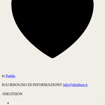
in
Puglia
.
HAI BISOGNO DI INFORMAZIONI?
info@digithon.it
//DIGITHON
Home