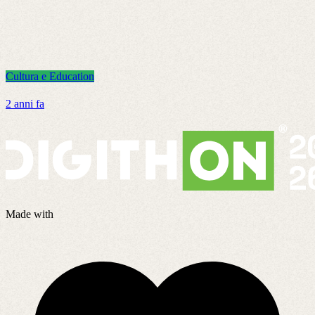
Cultura e Education
C
2 anni fa
8
Made with