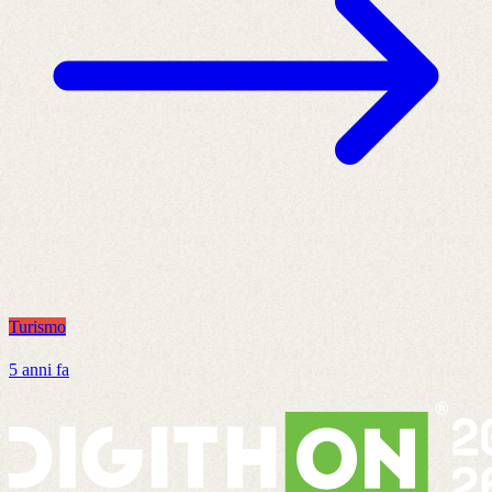
Turismo
T
5 anni fa
8