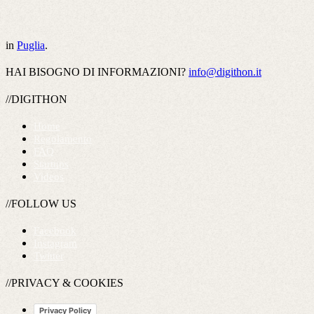
in
Puglia
.
HAI BISOGNO DI INFORMAZIONI?
info@digithon.it
//DIGITHON
Home
Regolamento
FAQ
Startups
Videos
//FOLLOW US
Facebook
Instagram
Twitter
//PRIVACY & COOKIES
Privacy Policy