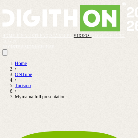
HOME
FINALISTI
FAQ
STARTUPS
VIDEOS
REGOLAMENTO
LOGIN
REGISTRAZIONI CHIUSE
Home
/
ONTube
/
Turismo
/
Mymama full presentation