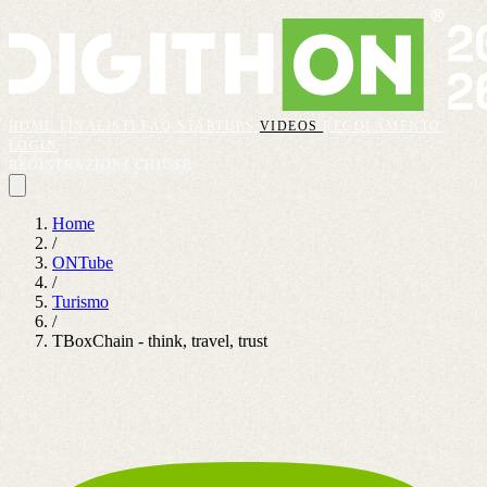
HOME
FINALISTI
FAQ
STARTUPS
VIDEOS
REGOLAMENTO
LOGIN
REGISTRAZIONI CHIUSE
Home
/
ONTube
/
Turismo
/
TBoxChain - think, travel, trust