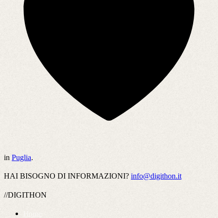
in
Puglia
.
HAI BISOGNO DI INFORMAZIONI?
info@digithon.it
//DIGITHON
Home