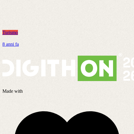
Turismo
T
8 anni fa
8
Made with