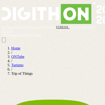
HOME
FINALISTI
FAQ
STARTUPS
VIDEOS
REGOLAMENTO
LOGIN
REGISTRAZIONI CHIUSE
Home
/
ONTube
/
Turismo
/
Trip of Things