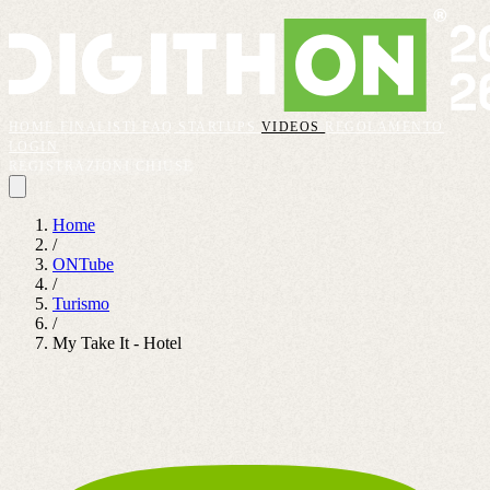
HOME
FINALISTI
FAQ
STARTUPS
VIDEOS
REGOLAMENTO
LOGIN
REGISTRAZIONI CHIUSE
Home
/
ONTube
/
Turismo
/
My Take It - Hotel