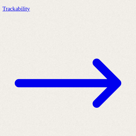
Trackability
T