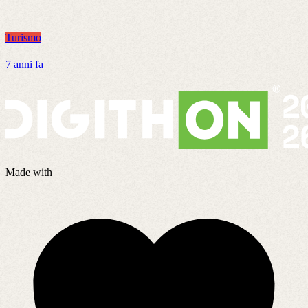
7
Turismo
7 anni fa
Made with