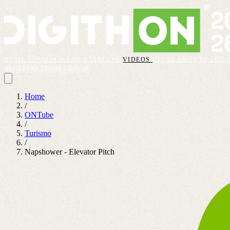
HOME
FINALISTI
FAQ
STARTUPS
VIDEOS
REGOLAMENTO
LOGI
REGISTRAZIONI CHIUSE
Home
/
ONTube
/
Turismo
/
Napshower - Elevator Pitch