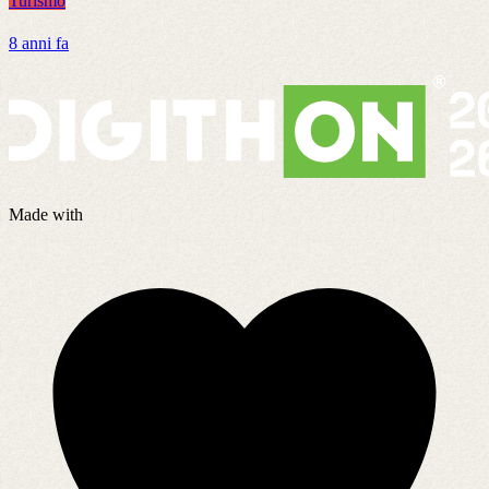
Turismo
T
8 anni fa
8
Made with