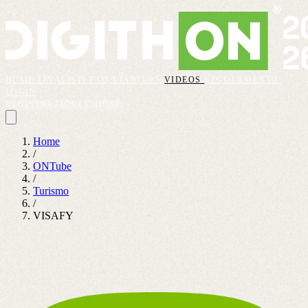
HOME
FINALISTI
FAQ
STARTUPS
VIDEOS
REGOLAMENTO
LOGIN
REGISTRAZIONI CHIUSE
Home
/
ONTube
/
Turismo
/
VISAFY