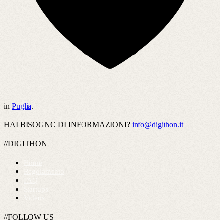
in
Puglia
.
HAI BISOGNO DI INFORMAZIONI?
info@digithon.it
//DIGITHON
Home
Regolamento
FAQ
Startups
Videos
//FOLLOW US