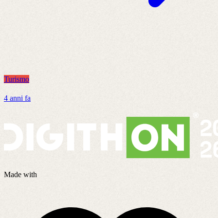
Turismo
T
4 anni fa
8
Made with