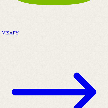
VISAFY
S