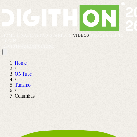
HOME
FINALISTI
FAQ
STARTUPS
VIDEOS
REGOLAMENTO
LOGIN
REGISTRAZIONI CHIUSE
Home
/
ONTube
/
Turismo
/
Columbus