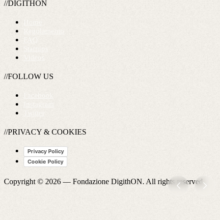
//DIGITHON
Home
Regolamento
FAQ
Startups
Videos
//FOLLOW US
Facebook
Instagram
Twitter
//PRIVACY & COOKIES
Privacy Policy
Cookie Policy
Copyright © 2026 —
Fondazione DigithON
. All rights reserved.