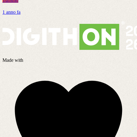
Turismo
T
1 anno fa
7
Made with