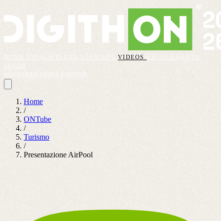
HOME
FINALISTI
FAQ
STARTUPS
VIDEOS
REGOLAMENTO
LOGIN
REGISTRAZIONI CHIUSE
Home
/
ONTube
/
Turismo
/
Presentazione AirPool