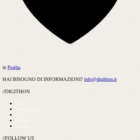
in
Puglia
.
HAI BISOGNO DI INFORMAZIONI?
info@digithon.it
//DIGITHON
Home
Regolamento
FAQ
Startups
Videos
//FOLLOW US