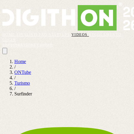
HOME
FINALISTI
FAQ
STARTUPS
VIDEOS
REGOLAMENTO
LOGIN
REGISTRAZIONI CHIUSE
Home
/
ONTube
/
Turismo
/
Surfinder