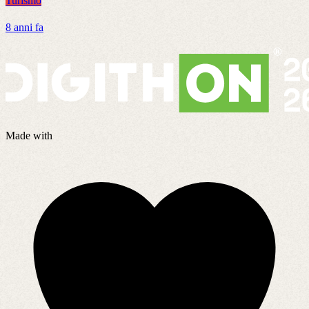
Turismo
T
8 anni fa
7
Made with