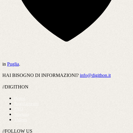
in
Puglia
.
HAI BISOGNO DI INFORMAZIONI?
info@digithon.it
//DIGITHON
Home
Regolamento
FAQ
Startups
Videos
//FOLLOW US