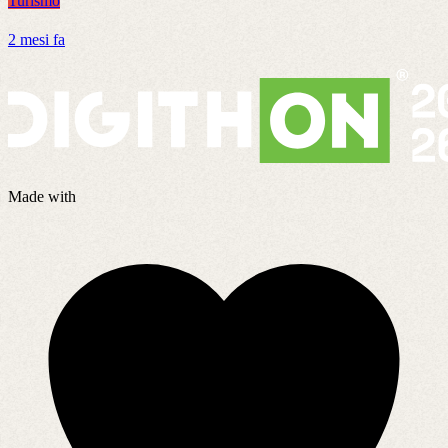
Turismo
T
2 mesi fa
4
Made with