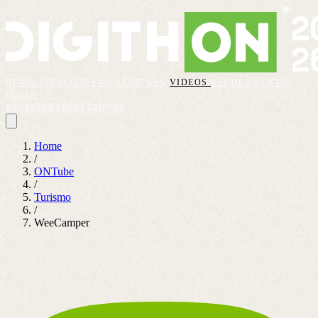
HOME
FINALISTI
FAQ
STARTUPS
VIDEOS
REGOLAMENTO
LOGIN
REGISTRAZIONI CHIUSE
Home
/
ONTube
/
Turismo
/
WeeCamper