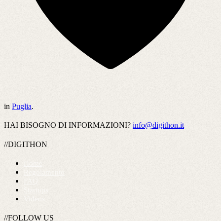
in
Puglia
.
HAI BISOGNO DI INFORMAZIONI?
info@digithon.it
//DIGITHON
Home
Regolamento
FAQ
Startups
Videos
//FOLLOW US