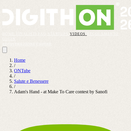
HOME
FINALISTI
FAQ
STARTUPS
VIDEOS
REGOLAMENTO
LOGIN
REGISTRAZIONI CHIUSE
Home
/
ONTube
/
Salute e Benessere
/
Adam's Hand - at Make To Care contest by Sanofi