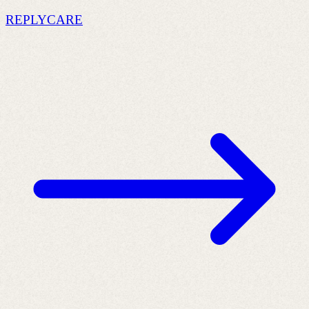
REPLYCARE
a