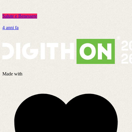
Salute e Benessere
S
4 anni fa
2
Made with