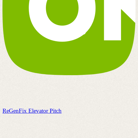
ReGenFix Elevator Pitch