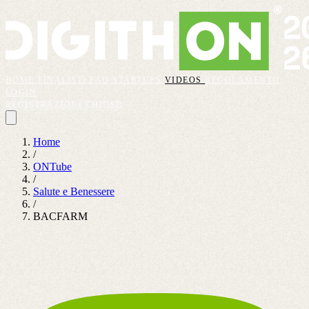
HOME
FINALISTI
FAQ
STARTUPS
VIDEOS
REGOLAMENTO
LOGIN
REGISTRAZIONI CHIUSE
Home
/
ONTube
/
Salute e Benessere
/
BACFARM