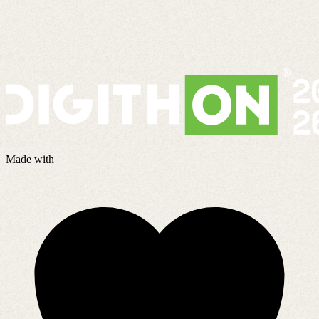
S
1
Made with