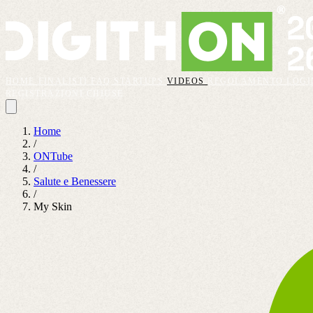
HOME
FINALISTI
FAQ
STARTUPS
VIDEOS
REGOLAMENTO
LOGI
REGISTRAZIONI CHIUSE
Home
/
ONTube
/
Salute e Benessere
/
My Skin