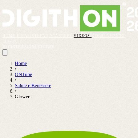
HOME
FINALISTI
FAQ
STARTUPS
VIDEOS
REGOLAMENTO
LOGIN
REGISTRAZIONI CHIUSE
Home
/
ONTube
/
Salute e Benessere
/
Glowee