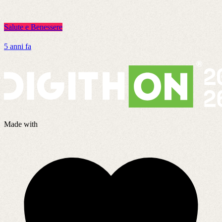
Salute e Benessere
S
5 anni fa
1
Made with