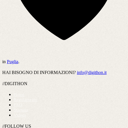
in
Puglia
.
HAI BISOGNO DI INFORMAZIONI?
info@digithon.it
//DIGITHON
Home
Regolamento
FAQ
Startups
Videos
//FOLLOW US