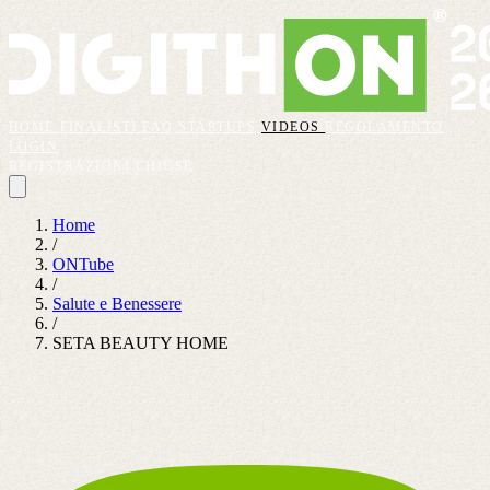
HOME
FINALISTI
FAQ
STARTUPS
VIDEOS
REGOLAMENTO
LOGIN
REGISTRAZIONI CHIUSE
Home
/
ONTube
/
Salute e Benessere
/
SETA BEAUTY HOME