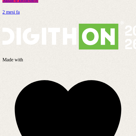
Salute e Benessere
S
2 mesi fa
2
Made with