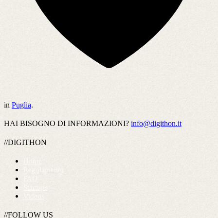
in
Puglia
.
HAI BISOGNO DI INFORMAZIONI?
info@digithon.it
//DIGITHON
Home
Regolamento
FAQ
Startups
Videos
//FOLLOW US