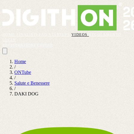
HOME
FINALISTI
FAQ
STARTUPS
VIDEOS
REGOLAMENTO
LOGIN
REGISTRAZIONI CHIUSE
Home
/
ONTube
/
Salute e Benessere
/
DAKI DOG