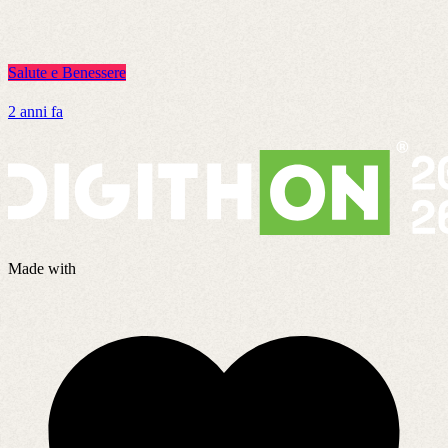
Salute e Benessere
S
2 anni fa
5
Made with