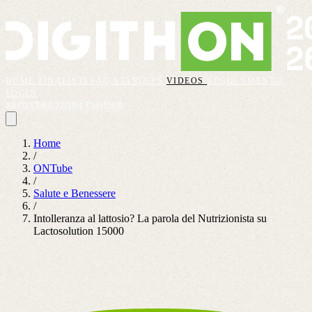
HOME
FINALISTI
FAQ
STARTUPS
VIDEOS
REGOLAMENTO
LOGIN
REGISTRAZIONI CHIUSE
Home
/
ONTube
/
Salute e Benessere
/
Intolleranza al lattosio? La parola del Nutrizionista su
Lactosolution 15000