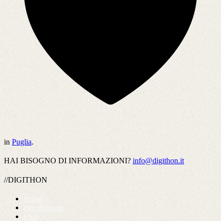
in
Puglia
.
HAI BISOGNO DI INFORMAZIONI?
info@digithon.it
//DIGITHON
Home
Regolamento
FAQ