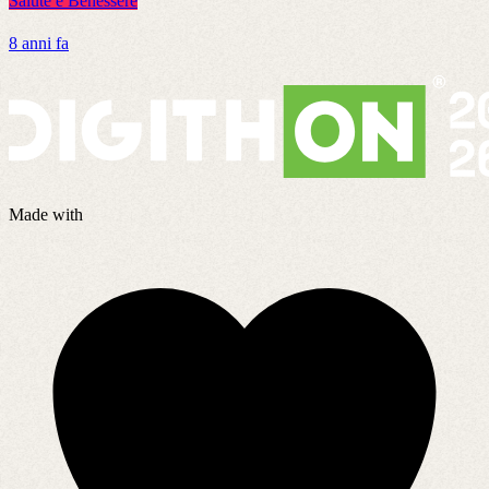
Salute e Benessere
S
8 anni fa
2
Made with