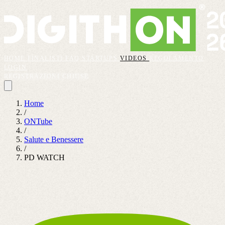
HOME
FINALISTI
FAQ
STARTUPS
VIDEOS
REGOLAMENTO
LOGIN
REGISTRAZIONI CHIUSE
Home
/
ONTube
/
Salute e Benessere
/
PD WATCH