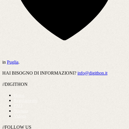
in
Puglia
.
HAI BISOGNO DI INFORMAZIONI?
info@digithon.it
//DIGITHON
Home
Regolamento
FAQ
Startups
Videos
//FOLLOW US