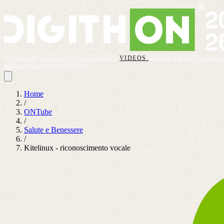
HOME
FINALISTI
FAQ
STARTUPS
VIDEOS
REGOLAMENTO
LOGI
REGISTRAZIONI CHIUSE
Home
/
ONTube
/
Salute e Benessere
/
Kitelinux - riconoscimento vocale