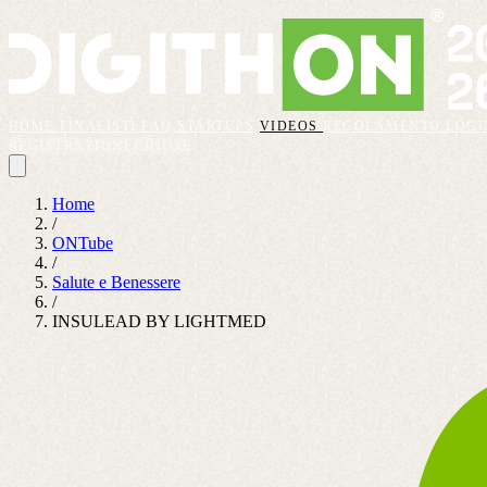
HOME
FINALISTI
FAQ
STARTUPS
VIDEOS
REGOLAMENTO
LOGI
REGISTRAZIONI CHIUSE
Home
/
ONTube
/
Salute e Benessere
/
INSULEAD BY LIGHTMED