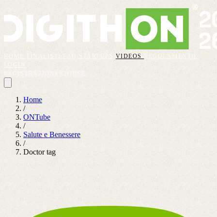
HOME
FINALISTI
FAQ
STARTUPS
VIDEOS
REGOLAMENTO
LOGIN
REGISTRAZIONI CHIUSE
Home
/
ONTube
/
Salute e Benessere
/
Doctor tag