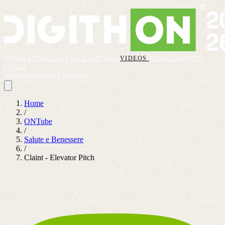
HOME
FINALISTI
FAQ
STARTUPS
VIDEOS
REGOLAMENTO
LOGIN
REGISTRAZIONI CHIUSE
Home
/
ONTube
/
Salute e Benessere
/
Claint - Elevator Pitch