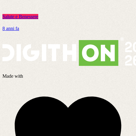
Salute e Benessere
S
8 anni fa
3
Made with