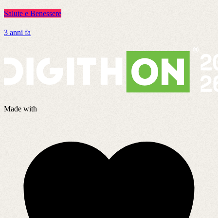
Salute e Benessere
S
3 anni fa
4
Made with