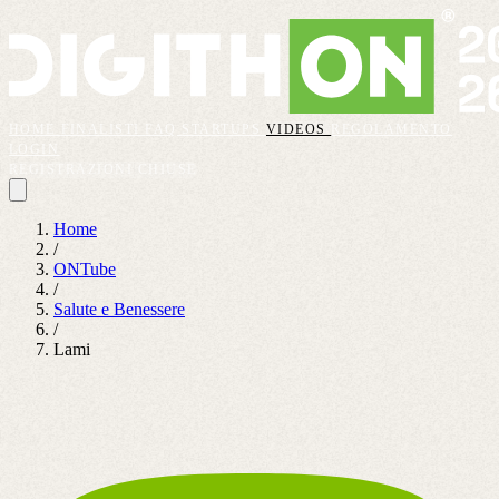
HOME
FINALISTI
FAQ
STARTUPS
VIDEOS
REGOLAMENTO
LOGIN
REGISTRAZIONI CHIUSE
Home
/
ONTube
/
Salute e Benessere
/
Lami