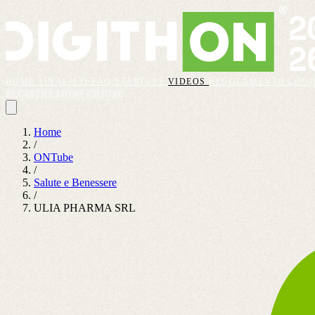
HOME
FINALISTI
FAQ
STARTUPS
VIDEOS
REGOLAMENTO
LOGI
REGISTRAZIONI CHIUSE
Home
/
ONTube
/
Salute e Benessere
/
ULIA PHARMA SRL