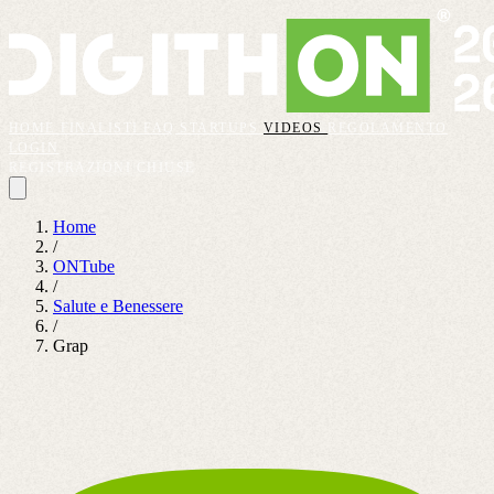
HOME
FINALISTI
FAQ
STARTUPS
VIDEOS
REGOLAMENTO
LOGIN
REGISTRAZIONI CHIUSE
Home
/
ONTube
/
Salute e Benessere
/
Grap