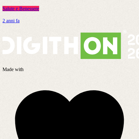
Salute e Benessere
S
2 anni fa
4
Made with