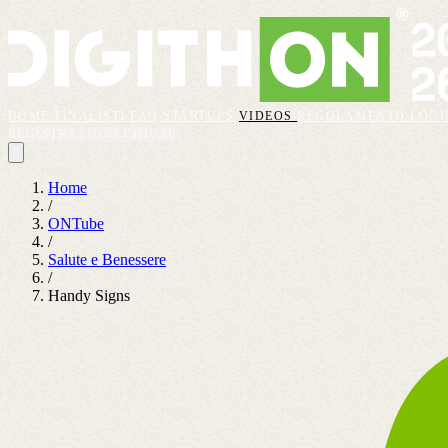
HOME
FINALISTI
FAQ
STARTUPS
VIDEOS
REGOLAMENTO
LOGI
REGISTRAZIONI CHIUSE
Home
/
ONTube
/
Salute e Benessere
/
Handy Signs