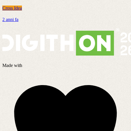
Cross Idea
C
2 anni fa
8
Made with