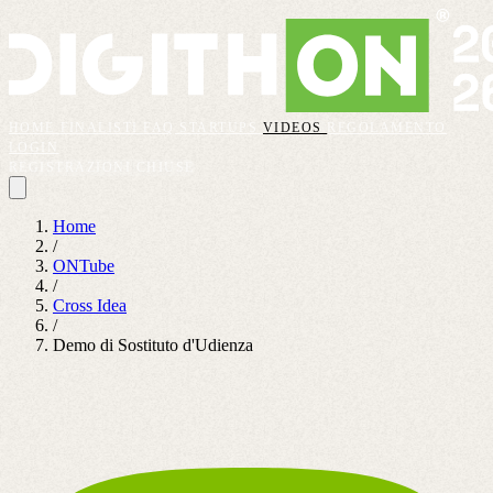
HOME
FINALISTI
FAQ
STARTUPS
VIDEOS
REGOLAMENTO
LOGIN
REGISTRAZIONI CHIUSE
Home
/
ONTube
/
Cross Idea
/
Demo di Sostituto d'Udienza