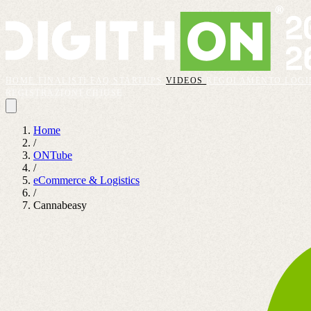
HOME
FINALISTI
FAQ
STARTUPS
VIDEOS
REGOLAMENTO
LOGI
REGISTRAZIONI CHIUSE
Home
/
ONTube
/
eCommerce & Logistics
/
Cannabeasy