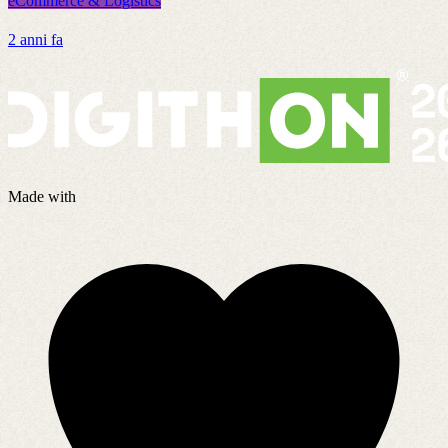
eCommerce & Logistics
e
2 anni fa
8
Made with