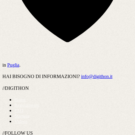
in
Puglia
.
HAI BISOGNO DI INFORMAZIONI?
info@digithon.it
//DIGITHON
Home
Regolamento
FAQ
Startups
Videos
//FOLLOW US