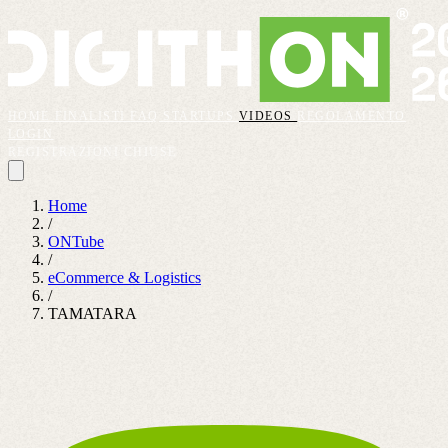
HOME
FINALISTI
FAQ
STARTUPS
VIDEOS
REGOLAMENTO
LOGIN
REGISTRAZIONI CHIUSE
Home
/
ONTube
/
eCommerce & Logistics
/
TAMATARA