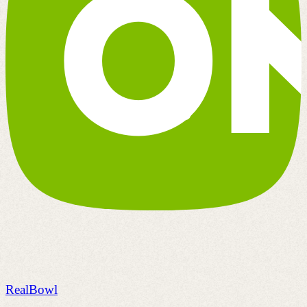
RealBowl