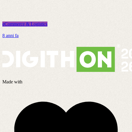
eCommerce & Logistics
e
8 anni fa
5
Made with