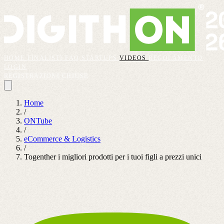
HOME
FINALISTI
FAQ
STARTUPS
VIDEOS
REGOLAMENTO
LOGIN
REGISTRAZIONI CHIUSE
Home
/
ONTube
/
eCommerce & Logistics
/
Togenther i migliori prodotti per i tuoi figli a prezzi unici