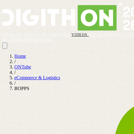
HOME
FINALISTI
FAQ
STARTUPS
VIDEOS
REGOLAMENTO
LOGI
REGISTRAZIONI CHIUSE
Home
/
ONTube
/
eCommerce & Logistics
/
BOPPS