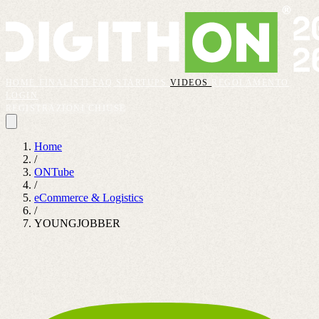
HOME
FINALISTI
FAQ
STARTUPS
VIDEOS
REGOLAMENTO
LOGIN
REGISTRAZIONI CHIUSE
Home
/
ONTube
/
eCommerce & Logistics
/
YOUNGJOBBER