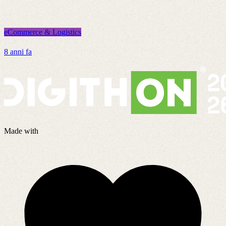
eCommerce & Logistics
e
8 anni fa
8
Made with