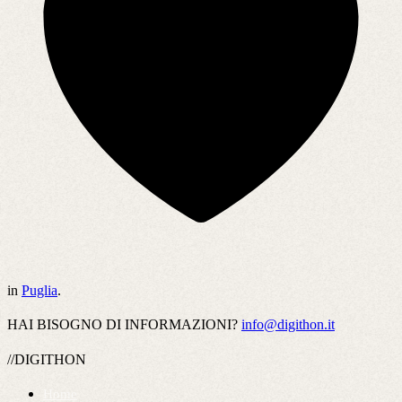
in
Puglia
.
HAI BISOGNO DI INFORMAZIONI?
info@digithon.it
//DIGITHON
Home