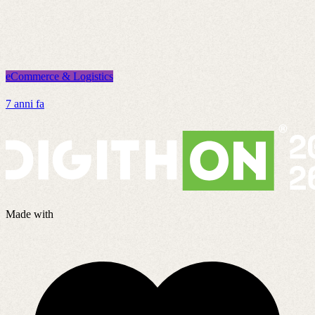
eCommerce & Logistics
e
7 anni fa
7
Made with