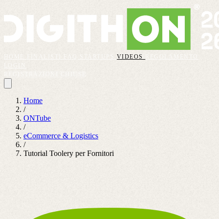
HOME
FINALISTI
FAQ
STARTUPS
VIDEOS
REGOLAMENTO
LOGIN
REGISTRAZIONI CHIUSE
Home
/
ONTube
/
eCommerce & Logistics
/
Tutorial Toolery per Fornitori