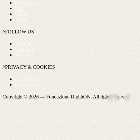
Regolamento
FAQ
Startups
Videos
//FOLLOW US
Facebook
Instagram
Twitter
//PRIVACY & COOKIES
Privacy Policy
Cookie Policy
Copyright © 2026 —
Fondazione DigithON
. All rights reserved.