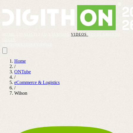
HOME
FINALISTI
FAQ
STARTUPS
VIDEOS
REGOLAMENTO
LOGIN
REGISTRAZIONI CHIUSE
Home
/
ONTube
/
eCommerce & Logistics
/
Wilson