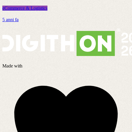
eCommerce & Logistics
e
5 anni fa
5
Made with